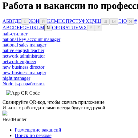
Работа и вакансии по професс
А
Б
В
Г
Д
Е
Ж
З
И
К
Л
М
Н
О
П
Р
С
Т
У
Ф
Х
Ц
Ч
Ш
Э
Ю
#
Ё
Й
Щ
Ы
Я
A
B
C
D
E
F
G
H
I
J
K
L
M
O
P
Q
R
S
T
U
V
W
X
N
Y
Z
nail-стилист
national key account manager
national sales manager
native english teacher
network administrator
network engineer
new business director
new business manager
night manager
Node.js-разработчик
Сканируйте QR-код, чтобы скачать приложение
И чаты с работодателями всегда будут под рукой
HeadHunter
Размещение вакансий
Поиск по резюме