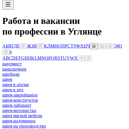
Работа и вакансии
по профессии в Углянце
А
Б
В
Г
Д
Е
Ж
З
И
К
Л
М
Н
О
П
Р
С
Т
У
Ф
Х
Ц
Ч
Э
Ю
Ё
Й
Ш
Щ
Ы
#
Я
A
B
C
D
E
F
G
H
I
J
K
L
M
N
O
P
Q
R
S
T
U
V
W
X
Y
Z
шаурмист
шашлычник
швейцар
швея
швея в ателье
швея в цех
швея-закройщица
швея-конструктор
швея-лаборант
швея-мотористка
швея мягкой мебели
швея-надомница
швея на производство