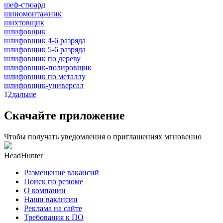
шеф-стюард
шиномонтажник
шихтовщик
шлифовщик
шлифовщик 4-6 разряда
шлифовщик 5-6 разряда
шлифовщик по дереву
шлифовщик-полировщик
шлифовщик по металлу
шлифовщик-универсал
1
2
дальше
Скачайте приложение
Чтобы получать уведомления о приглашениях мгновенно
HeadHunter
Размещение вакансий
Поиск по резюме
О компании
Наши вакансии
Реклама на сайте
Требования к ПО