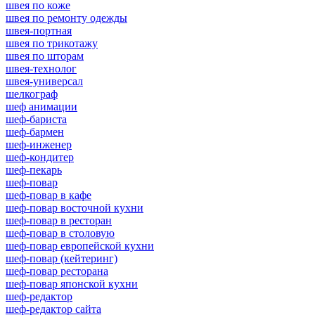
швея по коже
швея по ремонту одежды
швея-портная
швея по трикотажу
швея по шторам
швея-технолог
швея-универсал
шелкограф
шеф анимации
шеф-бариста
шеф-бармен
шеф-инженер
шеф-кондитер
шеф-пекарь
шеф-повар
шеф-повар в кафе
шеф-повар восточной кухни
шеф-повар в ресторан
шеф-повар в столовую
шеф-повар европейской кухни
шеф-повар (кейтеринг)
шеф-повар ресторана
шеф-повар японской кухни
шеф-редактор
шеф-редактор сайта